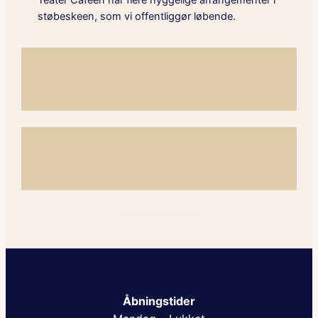
Teater Caféen har flere hyggelige arrangementer i
støbeskeen, som vi offentliggør løbende.
Åbningstider