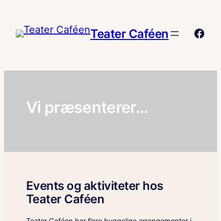
Spring
til
Face
Teater Caféen
indhold
Vi præsenterer…
Events og aktiviteter hos
Teater Caféen