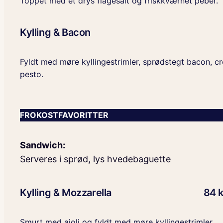
Toppet med et drys flagesalt og friskkværnet peber.
Kylling & Bacon
Fyldt med møre kyllingestrimler, sprødstegt bacon, 
pesto.
FROKOSTFAVORITTER
Sandwich:
Serveres i sprød, lys hvedebaguette
Kylling & Mozzarella
84 k
Smurt med aioli og fyldt med møre kyllingestrimler