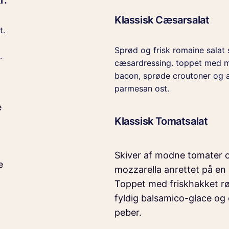
r.
Klassisk Cæsarsalat
t.
Sprød og frisk romaine salat
.
cæsardressing. toppet med mø
bacon, sprøde croutoner og a
parmesan ost.
e
Klassisk Tomatsalat
Skiver af modne tomater o
e
mozzarella anrettet på en
Toppet med friskhakket rø
fyldig balsamico-glace og 
peber.