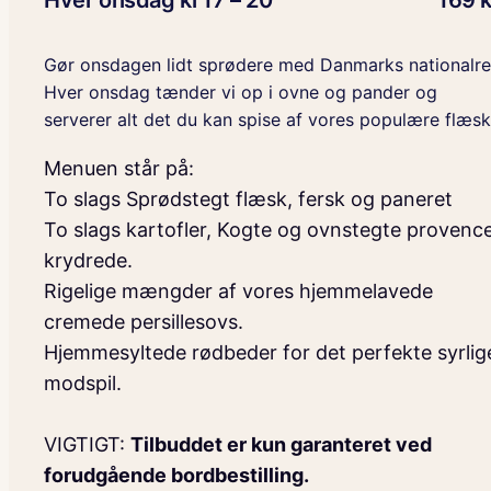
Hver onsdag kl 17 – 20
169 k
Gør onsdagen lidt sprødere med Danmarks nationalre
Hver onsdag tænder vi op i ovne og pander og
serverer alt det du kan spise af vores populære flæsk
Menuen står på:
To slags Sprødstegt flæsk, fersk og paneret
To slags kartofler, Kogte og ovnstegte provenc
krydrede.
Rigelige mængder af vores hjemmelavede
cremede persillesovs.
Hjemmesyltede rødbeder for det perfekte syrlig
modspil.
VIGTIGT:
Tilbuddet er kun garanteret ved
forudgående bordbestilling.