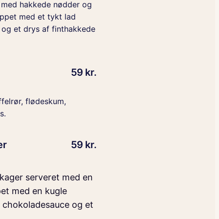
e med hakkede nødder og
oppet med et tykt lad
og et drys af finthakkede
59 kr.
ffelrør, flødeskum,
s.
er
59 kr.
ekager serveret med en
pet med en kugle
af chokoladesauce og et