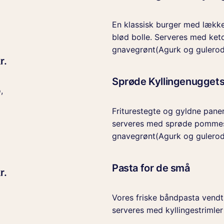
En klassisk burger med lækker
blød bolle. Serveres med ketc
gnavegrønt(Agurk og gulerod
r.
Sprøde Kyllingenugget
,
Friturestegte og gyldne pane
serveres med sprøde pommes 
gnavegrønt(Agurk og gulerod
Pasta for de små
r.
Vores friske båndpasta vendt
serveres med kyllingestrimler