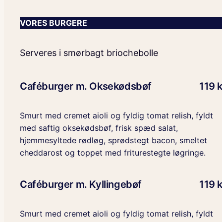
VORES BURGERE
Serveres i smørbagt briochebolle
Caféburger m. Oksekødsbøf
119 k
Smurt med cremet aioli og fyldig tomat relish, fyldt
med saftig oksekødsbøf, frisk spæd salat,
hjemmesyltede rødløg, sprødstegt bacon, smeltet
cheddarost og toppet med friturestegte løgringe.
Caféburger m. Kyllingebøf
119 k
Smurt med cremet aioli og fyldig tomat relish, fyldt