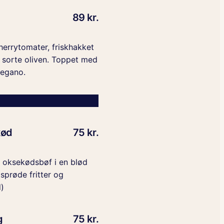
89 kr.
herrytomater, friskhakket
g sorte oliven. Toppet med
regano.
kød
75 kr.
g oksekødsbøf i en blød
sprøde fritter og
)
g
75 kr.