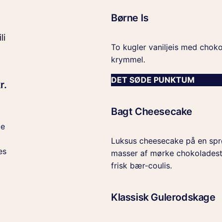
Børne Is
li
To kugler vaniljeis med chok
krymmel.
DET SØDE PUNKTUM
r.
Bagt Cheesecake
de
Luksus cheesecake på en spr
es
masser af mørke chokoladest
frisk bær-coulis.
Klassisk Gulerodskage