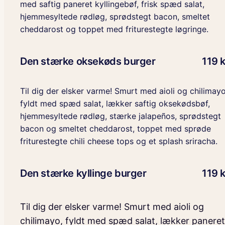
med saftig paneret kyllingebøf, frisk spæd salat,
hjemmesyltede rødløg, sprødstegt bacon, smeltet
cheddarost og toppet med friturestegte løgringe.
Den stærke oksekøds burger
119 k
Til dig der elsker varme! Smurt med aioli og chilimayo
fyldt med spæd salat, lækker saftig oksekødsbøf,
hjemmesyltede rødløg, stærke jalapeños, sprødstegt
bacon og smeltet cheddarost, toppet med sprøde
friturestegte chili cheese tops og et splash sriracha.
Den stærke kyllinge burger
119 k
Til dig der elsker varme! Smurt med aioli og
chilimayo, fyldt med spæd salat, lækker paneret