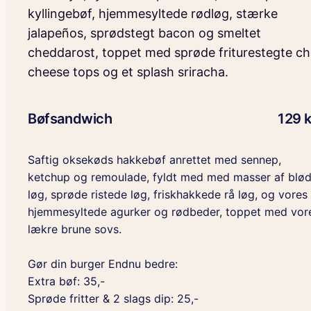
kyllingebøf, hjemmesyltede rødløg, stærke
jalapeños, sprødstegt bacon og smeltet
cheddarost, toppet med sprøde friturestegte chi
cheese tops og et splash sriracha.
Bøfsandwich
129 k
Saftig oksekøds hakkebøf anrettet med sennep,
ketchup og remoulade, fyldt med med masser af blø
løg, sprøde ristede løg, friskhakkede rå løg, og vores
hjemmesyltede agurker og rødbeder, toppet med vor
lækre brune sovs.
Gør din burger Endnu bedre:
Extra bøf: 35,-
Sprøde fritter & 2 slags dip: 25,-