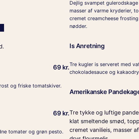
Dejlig svampet gulerodskag
masser af varme kryderier, t
cremet creamcheese frosting 
nødder.
Is Anretning
d.
Tre kugler is serveret med va
69 kr.
chokoladesauce og kakaodry
rost og friske tomatskiver.
Amerikanske Pandekag
Tre tykke og luftige pand
69 kr.
klat smeltende smød, top
cremet vanilieis, masser 
odne tomater og grøn pesto.
drys flourmelis.