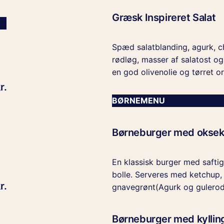
Græsk Inspireret Salat
Spæd salatblanding, agurk, c
rødløg, masser af salatost o
en god olivenolie og tørret o
r.
BØRNEMENU
Børneburger med okse
En klassisk burger med safti
bolle. Serveres med ketchup, 
r.
gnavegrønt(Agurk og gulerod
Børneburger med kyllin