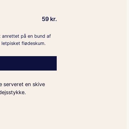
59 kr.
t anrettet på en bund af
letpisket flødeskum.
ive serveret en skive
dejsstykke.