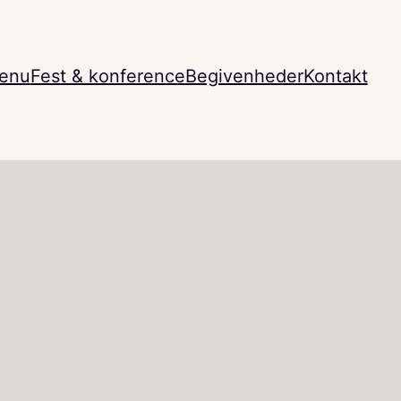
enu
Fest & konference
Begivenheder
Kontakt