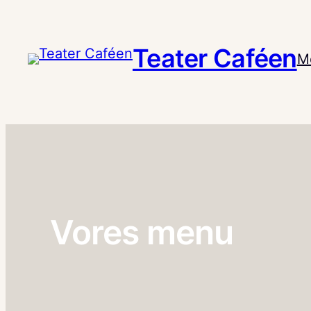
Spring
til
Teater Caféen
indhold
M
Vores menu